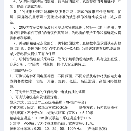
4、软件实现故障自动搜索，距离自动显示，双游标移动可精确到0.15
米，提高了测试精度。
5、*的波形处理功能和网络服务功能，测试的波形可任意压缩、扩
展，同屏随机显示两个更接近标准的波形供你准确比较分析，减少误
差。
6、20G内存多类现场波形和现场实物接线图，轻轻一点即可使用，电
缆资料管理软件可做*的电缆档案管理，为电缆的维护工作和精确定位提
供参考和帮助。
7、关键的精确定点仪部分，仿制德国技术，直接数字显示测试者离故
障点距离，是国内同类定点技术的又一次创新,为快速准确查找电缆故障,
减少停电损失提供了有力保障。
8、研制智能组合式采样器，取代了烦琐的现场接线，具有波形直观，
容易分析，与*隔离，对主机、操作人安全的特点。
◇测试指标◇
1、可测试各种不同电压等级、不同截面、不同介质及各种材质的电力电
缆的各类故障，包括：开路、短路、低阻、高阻泄漏、高阻闪络性故
障。
2、可测量长度已知的任何电缆中电波传播的速度。
3、可测试电缆走向及埋设深度。
显示方式：12.1英寸工业级液晶屏（XP操作平台）
存储方式：固定、移动两方式20G/1G 操作方式：触控鼠标操作
测试距离：不小于40km 短测试距离（盲区）：5-10米
精确定点误差：±0.2m 测试误差：系统误差小于±1%
分辨率：V/50m；V为传波速度m/μs；软件游标0.15米。
仪器采样频率：6.25、10、25、50、100MHz、（自适应脉宽）