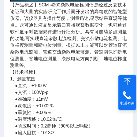
【产品概述】SCM-4200杂散电流检测仪是经过反复技术
论证和大量的实验研究工作后而开发出的高精度的智能型
仪器。该仪器具有操作简便，测量迅速,显示结果直观等优
点。既可通过液晶显示窗口直接观察数据变化，也可通过
软件显示对数据规律进行仔细分析。具有可连续多点测量
的功能,可实现直流杂散电流检测、交流杂散电流检测、电
位梯度测量和断电位测量。根据以上功能可以对管道直流
杂散电流监测、管道交流杂散电流监测、管道阴保护断电
位测量、管地电位测量、杂散电流方向判断、地电位梯度
测量等。
【技术指标】
1、测量范围
●直流：±1000V
●交流：100Vp-p
●准确度：±1mV
电话咨询
●灵敏度：±0.002％
●重复性：±0.05％
●温度漂移：±0.02％/℃
●响应时间：0.2毫秒（90％以上响应）
●输入阻抗：1013Ω