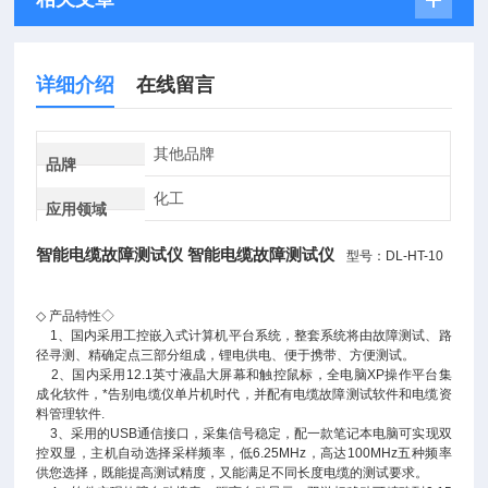
详细介绍
在线留言
其他品牌
品牌
化工
应用领域
智能电缆故障测试仪
智能电缆故障测试仪
型号：DL-HT-10
◇ 产品特性◇
1、国内采用工控嵌入式计算机平台系统，整套系统将由故障测试、路
径寻测、精确定点三部分组成，锂电供电、便于携带、方便测试。
2、国内采用12.1英寸液晶大屏幕和触控鼠标，全电脑XP操作平台集
成化软件，*告别电缆仪单片机时代，并配有电缆故障测试软件和电缆资
料管理软件.
3、采用的USB通信接口，采集信号稳定，配一款笔记本电脑可实现双
控双显，主机自动选择采样频率，低6.25MHz，高达100MHz五种频率
供您选择，既能提高测试精度，又能满足不同长度电缆的测试要求。