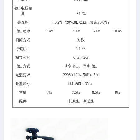
输出电压精
度
±
10%
失真度
＜0.2%（20W,8Ω负载，其余≤0.8%）
输出功率
20W
40W
60W
100W
扫频方式
对数
扫频比
1:1000
扫频时间
0.1s
～
20s
输出方式
功率输出、同步输出
电源要求
220V±10％, 50Hz±5％
外型尺寸
41
5
×
3
6
5
×
1
35
mm
重量
7㎏
7.5㎏
8.5㎏
9㎏
配件
电源线、测试线