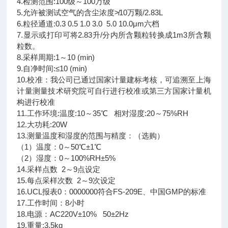
4.检测范围:100级～100万级
5.允许被测试空气的含尘浓度≯10万颗/2.83L
6.粒径通道:0.3 0.5 1.0 3.0 5.0 10.0μm六档
7.显示或打印可将2.83升/分内所含颗粒转换成1m3所含颗
粒数。
8.采样周期:1～10 (min)
9.自净时间:≤10 (min)
10.校准：我公司已通过国家计量建标考核，可追溯至上海
计量测量技术研究院可自行进行校准或第三方国家计量机
构进行校准
11.工作环境:温度:10～35℃ 相对湿度:20～75%RH
12.大功耗:20W
13.测量温度和湿度的范围与精度：（选购）
（1）温度：0～50℃±1℃
（2）湿度：0～100%RH±5%
14.采样点数 2～9点设定
15.每点采样次数 2～9次设定
16.UCL报表0：0000000符合FS-209E、中国GMP的标准
17.工作时间：8小时
18.电源：AC220V±10% 50±2Hz
19.重量:3.5kg