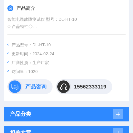
产品简介
智能电缆故障测试仪 型号：DL-HT-10
◇ 产品特性◇
1、国内采用工控嵌入式计算机平台系统，整套系统将由故障测
试、路径寻测、精确定点三部分组成，锂电供电、便于携带、方
产品型号：DL-HT-10
便测试。
更新时间：2024-02-24
2、国内采用12.1英寸液晶大屏幕和触控鼠标，全电脑XP操作平
台集成化软件，*告别电缆仪单片机时代，并配有电缆故障测试软
厂商性质：生产厂家
件和电缆资料管理软件.
访问量：1020
3、采用的USB通信接
产品咨询
15562333119
产品分类
相关文章