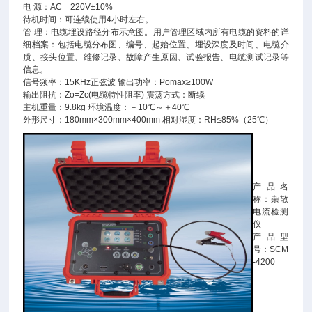
电 源：AC 220V±10%
待机时间：可连续使用4小时左右。
管 理：电缆埋设路径分布示意图。用户管理区域内所有电缆的资料的详
细档案：包括电缆分布图、编号、起始位置、埋设深度及时间、电缆介
质、接头位置、维修记录、故障产生原因、试验报告、电缆测试记录等
信息。
信号频率：15KHz正弦波 输出功率：Pomax≥100W
输出阻抗：Zo=Zc(电缆特性阻率) 震荡方式：断续
主机重量：9.8kg 环境温度：－10℃～＋40℃
外形尺寸：180mm×300mm×400mm 相对湿度：RH≤85%（25℃）
产品名
称：杂散
电流检测
仪
产品型
号：SCM
-4200