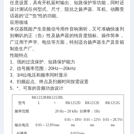
任意设置，具有开机延时输出、短路保护等功能，同时还
设计测试任何型式、尺寸、阻抗之扬声器、耳机、动圈受
话器的“正”“负”性的功能。
应用领域
本仪器既能产生音频信号用作音响测听，又可准确快速判
别喇叭的正（负）性及扬声器的纯音度指标。操作简单，
广泛用于声学、电信等方面，特别适合扬声器生产及音箱
制造生产厂。
性能特点
1、强的过流保护、短路保护能力
2、信号频率范围：20Hz—20kHz
3、3/4位电压和频率同时显示
4、扫频起点、终点及扫频时间按需设置
5、*、可靠的音频功放设计
RK1212B
RK1212BL
型号
L
+
RK1212D
RK1212
E
RK1212
G
频
率
范围
20 Hz～20 kHz
分辨率：1Hz
0
.01
～1
8
Vr
0
.01
～
22
Vr
0
.01
～
28.5
Vr
输出电压
0
.01
～12.8Vrms
ms
ms
ms
分辨率
0
.01
Vrms