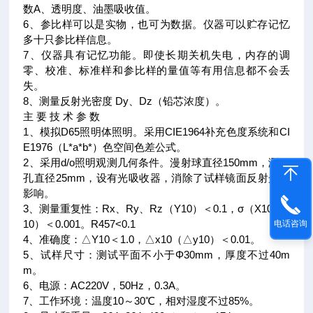
数A、透明度、油墨吸收值。
6、参比样可以是实物，也可为数据。仪器可以贮存记忆
多十只参比样信息。
7、仪器具有记忆功能。即使长期关机失电，内存的调
零、校准、标准样和参比样的量值等有用信息都不会丢
失。
8、测量反射光密度 Dy、Dz（铅芯浓度）。
主 要 技 术 参 数
1、模拟D65照明体照明。采用CIE1964补充色度系统和CI
E1976（L*a*b*）色空间色差公式。
2、采用d/o照明观测几何条件。漫射球直径150mm，测量
孔直径25mm，设有光吸收器，消除了试样镜面反射光的
影响。
3、测量重复性：Rx、Ry、Rz（Y10）＜0.1，σ（X10、Y
10）＜0.001。R457<0.1
电话咨询
4、准确度：△Y10＜1.0，△x10（△y10）＜0.01。
5、试样尺寸：测试平面不小于Φ30mm，厚度不过40m
m。
6、电源：AC220V，50Hz，0.3A。
7、工作环境：温度10～30℃，相对湿度不过85%。