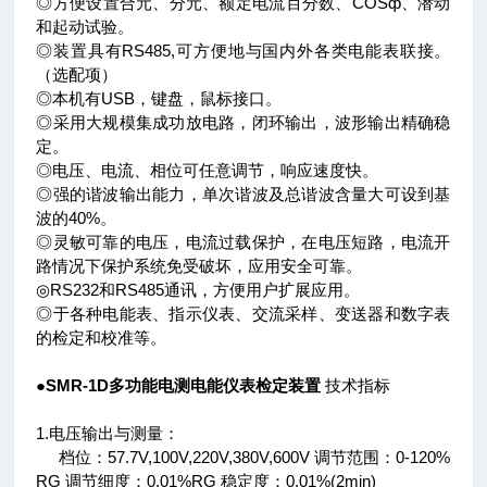
◎方便设置合元、分元、额定电流百分数、COSф、潜动
和起动试验。
◎装置具有RS485,可方便地与国内外各类电能表联接。
（选配项）
◎本机有USB，键盘，鼠标接口。
◎采用大规模集成功放电路，闭环输出，波形输出精确稳
定。
◎电压、电流、相位可任意调节，响应速度快。
◎强的谐波输出能力，单次谐波及总谐波含量大可设到基
波的40%。
◎灵敏可靠的电压，电流过载保护，在电压短路，电流开
路情况下保护系统免受破坏，应用安全可靠。
◎RS232和RS485通讯，方便用户扩展应用。
◎于各种电能表、指示仪表、交流采样、变送器和数字表
的检定和校准等。
●
SMR-1D多功能电测电能仪表检定装置
技术指标
1.电压输出与测量：
档位：57.7V,100V,220V,380V,600V 调节范围：0-120%
RG 调节细度：0.01%RG 稳定度：0.01%(2min)