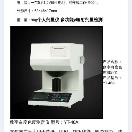
电 源：一节5＃1.5V碱性电池，可连续工作≮400h。
外形尺寸：68×46×17mm
个人剂量仪 多功能γ辐射剂量检测
重 量：90g
产品名称：
数字白度色
度测定仪
产品型号：
YT-48A
数字白度色度测定仪 型号：YT-48A
本仪器广泛应用于造纸、印刷、纺织印染、陶瓷搪瓷、建