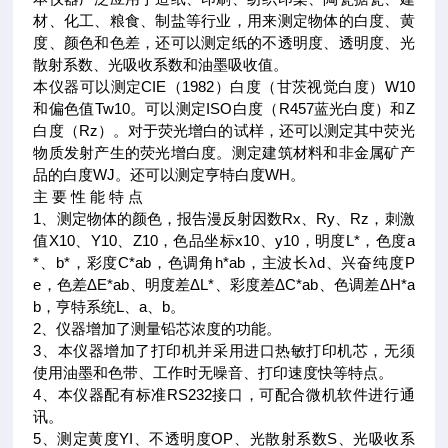
材、化工、粮食、制盐等行业，用来测定物体的白度、黄
度、颜色和色差，还可以测定纸的不透明度、透明度、光
散射系数、光吸收系数和油墨吸收值。
本仪器可以测定CIE（1982）白度（甘茨视觉白度）W10
和偏色值Tw10。可以测定ISO白度（R457蓝光白度）和Z
白度（Rz）。对于荧光增白的试样，还可以测定其中荧光
物质发射产生的荧光增白度。测定建筑材料和非金属矿产
品的白度WJ。还可以测定亨特白度WH。
主 要 性 能 特 点
1、测定物体的颜色，报告漫反射因数Rx、Ry、Rz，刺激
值X10、Y10、Z10，色品坐标x10、y10，明度L*，色度a
*、b*，彩度C*ab，色调角h*ab，主波长λd、兴奋纯度P
e，色差ΔE*ab、明度差ΔL*、彩度差ΔC*ab、色调差ΔH*a
b，亨特系统L、a、b。
2、仪器增加了测量铅芯浓度的功能。
3、本仪器增加了打印机并采用进口热敏打印机芯，无须
使用油墨和色带、工作时无噪音、打印速度快等特点。
4、本仪器配有标准RS232接口，可配合微机软件进行通
讯。
5、测定黄度YI、不透明度OP、光散射系数S、光吸收系