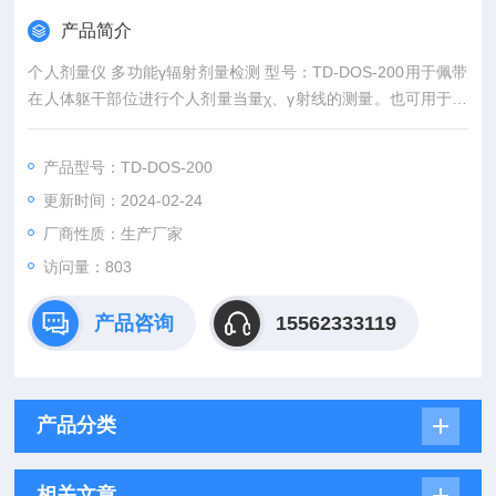
产品简介
个人剂量仪 多功能γ辐射剂量检测 型号：TD-DOS-200用于佩带
在人体躯干部位进行个人剂量当量χ、γ射线的测量。也可用于辐
射场调查和，事故应急，工业无损探伤，核电站运行、核潜艇、
医用同位数钴60治疗等领域。
产品型号：TD-DOS-200
更新时间：2024-02-24
厂商性质：生产厂家
访问量：803
产品咨询
15562333119
产品分类
相关文章