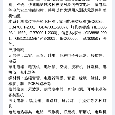
观、准确、快速地测试各种被测对象的击穿电压、漏电流
等电气安全性能指标，并可以作为源用来测试元器件和整
机性能。
本系列测试仪符合如下标准：家用电器类标准(IEC6035、
GB4706.1-2001、GB4793.1-2007)、灯具类标准（IEC605
98-1-1999、GB7000.1-2000)、信息类标准（GB8898-200
1、GB12113.GB4943-2001、IEC60065、IEC60950）等
等。
应用领域
元器件：二管、三管、硅堆、各种电子变压器、接插件、
电器
家用电器：电视机、电冰箱、空调、洗衣机、除湿机、电
热毯、充电器等
缘材料：热缩套管、电容器薄膜、套管、缘纸、缘鞋、缘
橡胶手套、PCB线路板等
仪器仪表：示波器、信号发生器、直流电源、开关电源等
各类整机
照明电器：镇流器、道路灯、舞台灯、手提灯等各种灯
具
电动电热器具：电钻、气割机、打磨机、研磨机、电焊机