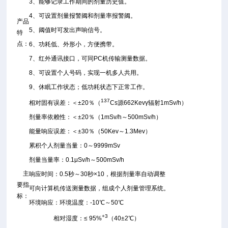
3、能够记录工作期间的剂量历史值。
4、可设置剂量报警阈和剂量率报警阈。
产品
5、阈值时可发出声响信号。
特
点：
6、功耗低、外形小，方便携带。
7、红外通讯接口，可同PC机传输测量数据。
8、可设置个人号码，实现一机多人共用。
9、休眠工作状态；低功耗状态下正常工作。
137
相对固有误差：＜±20％（
Cs源662Kevγ辐射1mSv/h）
剂量率依赖性：＜±20％（1mSv/h～500mSv/h）
能量响应误差：＜±30％（50Kev～1.3Mev）
累积个人剂量当量：0～9999mSv
剂量当量率：0.1μSv/h～500mSv/h
主
响应时间：0.5秒～30秒×10，根据剂量率自动调整
要指
可向计算机传送测量数据，组成个人剂量管理系统。
标：
环境响应：环境温度：-10℃～50℃
+
3
相对湿度：≤ 95%
（40±2℃）