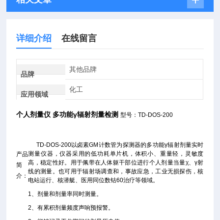
详细介绍
在线留言
其他品牌
品牌
化工
应用领域
个人剂量仪 多功能γ辐射剂量检测
型号：TD-DOS-200
TD-DOS-200以卤素GM计数管为探测器的多功能γ辐射剂量实时
测量仪器，仪器采用的低功耗单片机，体积小、重量轻，灵敏度
产品
高，稳定性好。用于佩带在人体躯干部位进行个人剂量当量χ、γ射
简
线的测量。也可用于辐射场调查和，事故应急，工业无损探伤，核
介：
电站运行、核潜艇、医用同位数钴60治疗等领域。
1、剂量和剂量率同时测量。
2、有累积剂量频度声响预报警。