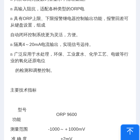
高输入阻抗，适配各种类型的ORP电
n
具有ORP上限、下限报警继电器控制输
出功能，报警回差可
n
从键盘设置，组成
自动闭环控制系统更为灵活，方便。
隔离
4
～
20mA电流输出，实现信号远传。
n
广泛应用于水处理，环保、工业废水、
化学工艺、电镀等行
n
业的氧化还原电位
的检测和调整控制。
主要技术指标
型号
ORP 9600
功能
测量范围
-
1
000～＋
1
000mV
准 确 度
±
2
mV