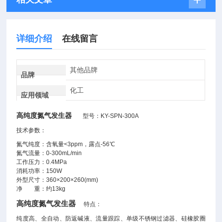
详细介绍
在线留言
其他品牌
品牌
化工
应用领域
高纯度氮气发生器
型号：KY-SPN-300A
技术参数：
氮气纯度：含氧量<3ppm，露点-56℃
氮气流量：0-300mL/min
工作压力：0.4MPa
消耗功率：150W
外型尺寸：360×200×260(mm)
净 重：约13kg
高纯度氮气发生器
特点：
纯度高、全自动、防返碱液、流量跟踪、单级不锈钢过滤器、硅橡胶圈