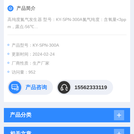
产品简介
高纯度氮气发生器 型号：KY-SPN-300A氮气纯度：含氧量<3pp
m，露点-56℃
氮气流量：0-300mL/min
工作压力：0.4MPa
产品型号：KY-SPN-300A
消耗功率：150W
更新时间：2024-02-24
外型尺寸：360×200×260（mm）
净 重：约13kg
厂商性质：生产厂家
访问量：952
产品咨询
15562333119
产品分类
相关文章