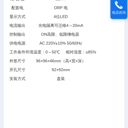
配套电
ORP 电
电话咨询
显示方式
4位
L
E
D
电流输出
光电隔离可迁移4
～
20mA
控制输出
ON高限、低限继电器
供电电源
AC 220V±10% 50
/60
Hz
工作条件
环境温度：0～50℃
相对湿度：≤85%
外形尺寸
96×96×
46
mm（高×宽×深）
开孔尺寸
92×92mm
安装方式
盘装