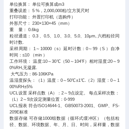
单位换算： 单位可换算成m3
重叠误差： 5 %，2,000,000粒/立方英尺时
打印功能： 外置打印机（选购件）
外形尺寸： 230×130×45（mm）
重 量： 0.6kg
粒径通道： 0.3 、0.5、1.0、3.0、5.0、10μm, 六档粒径同
时计数.
采样周期： 1～10000（s）延时计数：0～99（S ）自净
时间：≤10 （min ）
工作环境： 温度:10～30℃（50～104℉）相对湿度:20～9
0%RH,无凝露.
大气压力：86-106KPa
温湿度探头：（1）温度：0～50℃±1℃.（2）湿度：0～1
00%RH±5%
UCL设置 采样点数（A）：2～9点设定。 每点采样次数：
（L）2～9次设定测量位置：0-999
UCL报表 符合ISO14644-1、GB50073-2001、GMP、FS-
209E标准
数据存储 可存储1000组数据（循环式缓冲区）（包括粒
径、数据、环境数据、年、月、日、时间，采样量，数据