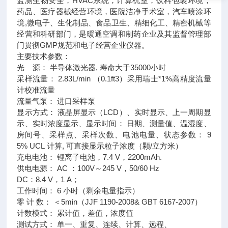
监测生物安全，HVAC系统，计算机室，饮料包装环境，
药品、医疗器械经营环境，医院洁净手术室，汽车喷涂环
境,微电子、生化制品、食品卫生、精细化工、精密机械等
经营和科研部门，是暖通空调和制药企业及其监督管理部
门贯彻GMP规范和电子经营企业仪器。
主要技术参数：
光 源： 半导体激光器, 寿命大于35000小时
采样流量： 2.83L/min （0.1ft3）采用瑞士*1%高精度流量
计校准流量
流量气泵： 进口采样泵
显示方式： 液晶屏显示（LCD）、实时显示、上一周期显
示、实时浓度显示、显示时间： 日期、测量值、温湿度、
房间号、采样点、采样次数、电池电量、状态参数： 9
5% UCL 计算, 可直接显示粒子浓度（颗/立方米）
充电电池： 锂离子电池，7.4 V，2200mAh.
供电电源： AC ：100V～245 V，50/60 Hz
DC：8.4 V，1 A；
工作时间： 6 小时（剩余电量指示）
零 计 数： ＜5min（JJF 1190-2008& GBT 6167-2007）
计数模式： 累计值，差值，浓度值
测试方式： 单一、重复、连续、计算、远程、