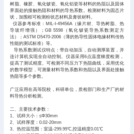
树脂、橡胶、氧化铍瓷、氧化铝瓷等材料的热阻以及固体
界面处的接触热阻和材料的导热系数。检测材料为固态片
状，加围框可检测粉状态材料及膏状材料。
仪器参考标准：MIL-I-49456A（缘片材、导热树脂、热
导玻纤增强）；GB 5598（氧化铍瓷导热系数测定方
法）；ASTM D5470-2006（薄的热导性固体电缘材料传热
性能的测试标准）等。
导热系数测试仪特点：带自动加压，自动测厚装置，并
连计算机实现全自动控制。仪器采用6点温度梯度检测，
提高了测试精度。可检测不同压力下热阻曲线，采用优化
的数学模型，可测量材料导热系数和热阻以及界面处接触
热阻等多个参数。
广泛应用在高等院校，科研单位，质检部门和生产厂的材
料导热分析检测。
二、主要技术参数：
1、试样大小：≤Φ30mm
2、试样厚度：0.02-20mm
3、热控温范围：室温-299.99℃,控温精度0.01℃