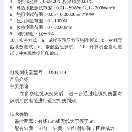
4、冷控温范围：0-99.00℃,控温精度0.01℃
5、导热系数测试范围：0.01～50W/m*k,1～300W/m*k
6、热阻测试范围：0.05～0.000005m2*K/W
7、压力测量范围：0～1000N
8、位移测量范围：0～30.00mm
9、测试精度：优于3%
10、实验方式：a、试样不同压力下热阻测试。b、材料导
热系数测试。c、接触热阻测试。 11、计算机全自动测
试，并实现数据打印输出。
电缆刺伤器型号： DSB-114
产品介绍：
主要用途：
在多条电缆识别完后，进一步通过电缆扎伤器对
识别后的电缆进行遥控扎伤判别。
技术参数：
遥控距离：有线15m或无线大于等于5m
配有S1黄、S1红、S3黄、S3红射钉弹，四种威力