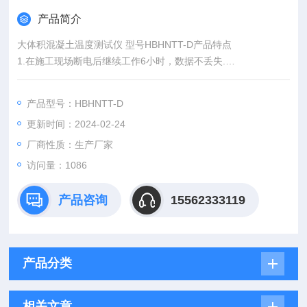
产品简介
大体积混凝土温度测试仪 型号HBHNTT-D产品特点
1.在施工现场断电后继续工作6小时，数据不丢失.
2.主机端具有液晶功能和UDB接口，在现场也可读取温度。
3.具有温度报警功能，主机和电脑端都能查看到。
产品型号：HBHNTT-D
4.采用远端无线局域网通信，发射器抗干扰性优良，传输距离
更新时间：2024-02-24
长。
5.采用美国数字传感器，测温精度高，而且成本较低。
厂商性质：生产厂家
访问量：1086
产品咨询
15562333119
产品分类
相关文章