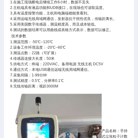
1.在施工现场断电后继续工作6小时，数据不丢失.
2.主机端具有液晶功能和UDB接口，在现场也可读取温度。
3.具有温度报警功能，主机和电脑端都能查看到。
4.采用远端无线局域网通信，发射器抗干扰性优良，传输距离长。
5.采用美国数字传感器，测温精度高，而且成本较低。
6.测试的数据结果可以用曲线或表格方式表示，数据可以修正。
技术参数
1.测温范围：-50℃--120℃
2.设备工作环境温度：-20℃--60℃
3.测温点数：22路（可扩展）
4.传感器连接大长度：50米
5.供电方式：终端：220V/AC。备用电源 无线主机 DC5V
6.通信方式：本地USB通信远端无线局域网通信。
7.采集间隔：1-99分钟
8.测试精度：0.5℃，分辨率0.1℃
9.无线传输距离：视距3000M
产品名称：手持
式尘埃粒子计数