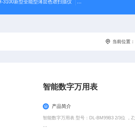
H-3100新型全能型薄层色谱扫描仪
DGJ-03电工技术实验装
当前位置：
智能数字万用表
产品简介
智能数字万用表 型号：DL-BM99B3 2/3位
过载保护