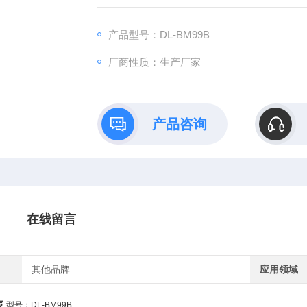
带背光 ,功能符号指示
产品型号：DL-BM99B
厂商性质：生产厂家
数据保持 手动量程
自动关机功能 自动扫描 电阻/电容/二管/蜂鸣
产品咨询
在线留言
其他品牌
应用领域
表
型号：DL-BM99B