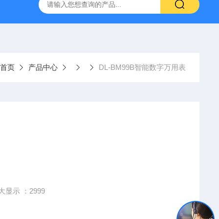
置
CS-300轨道式摇床
JKG-203新型冷原子吸收测汞仪
首页
产品中心
DL-BM99B智能数字万用表
 ，Z大显示 ：2999