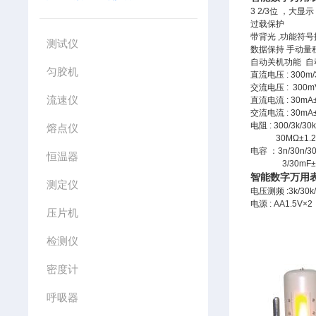
3 2/3位 ，大显示
过载保护
带背光 ,功能符
测试仪
数据保持 手动量
自动关机功能 自动
匀胶机
直流电压 : 300m/3
交流电压 : 300mV/
流速仪
直流电流 : 30mA±0
交流电流 : 30mA±1
电阻 : 300/3k/30
熔点仪
30MΩ±1.2
电容 ：3n/30n/30
恒温器
3/30mF±5
智能数字万用
测定仪
电压测频 :3k/30k/
电源 : AA1.5V×2
压片机
检测仪
密度计
呼吸器