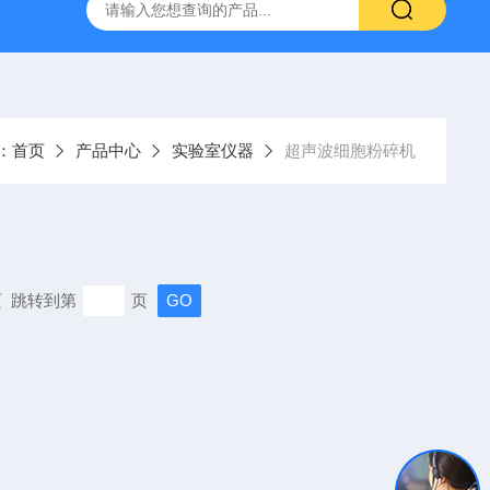
置
CS-300轨道式摇床
JKG-203新型冷原子吸收测汞仪
：
首页
产品中心
实验室仪器
超声波细胞粉碎机
末页 跳转到第
页