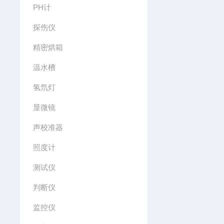
PH计
探伤仪
精密烘箱
温水槽
氢氘灯
显微镜
声校准器
照度计
测试仪
判断仪
监控仪