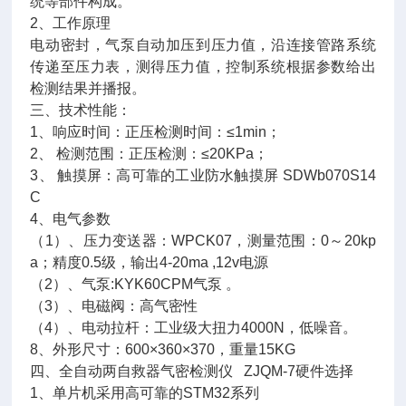
统等部件构成。
2、工作原理
电动密封，气泵自动加压到压力值，沿连接管路系统
传递至压力表，测得压力值，控制系统根据参数给出
检测结果并播报。
三、技术性能：
1、响应时间：正压检测时间：≤1min；
2、 检测范围：正压检测：≤20KPa；
3、 触摸屏：高可靠的工业防水触摸屏 SDWb070S14
C
4、电气参数
（1）、压力变送器：WPCK07，测量范围：0～20kp
a；精度0.5级，输出4-20ma ,12v电源
（2）、气泵:KYK60CPM气泵 。
（3）、电磁阀：高气密性
（4）、电动拉杆：工业级大扭力4000N，低噪音。
8、外形尺寸：600×360×370，重量15KG
四、全自动两自救器气密检测仪 ZJQM-7硬件选择
1、单片机采用高可靠的STM32系列