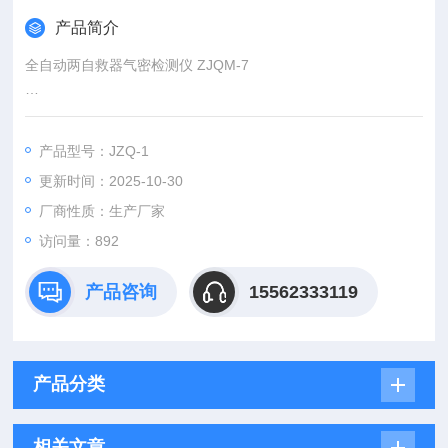
产品简介
全自动两自救器气密检测仪 ZJQM-7
一、概述
产品特点：
产品型号：JZQ-1
1、 能同时检测2台化学氧自救器，检测速度比市面单台检测的
更新时间：2025-10-30
仪器提高1倍，效率高；
2、 气动助力开合上盖，比市面单独手动开合仪器省力，减轻劳
厂商性质：生产厂家
动强度；
访问量：892
产品咨询
15562333119
产品分类
相关文章