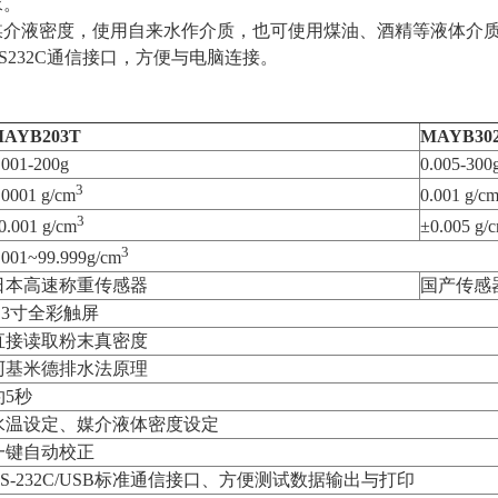
求。
媒介液密度，使用自来水作介质，也可使用煤油、酒精等液体介
RS232C通信接口，方便与电脑连接。
AYB203T
MAYB
3
0
.001-200g
0.005-300
3
.0001
g/cm
0.001
g/c
3
0.001
g/cm
±0.005
g/
3
.001~99.999g/cm
日本高速称重传感器
国产传感
4.3寸全彩触屏
直接读取粉末真密度
阿基米德排水法原理
约
5秒
水温设定、媒介液体密度设定
一键自动校正
RS-232C/USB标准通信接口、方便测试数据输出与打印