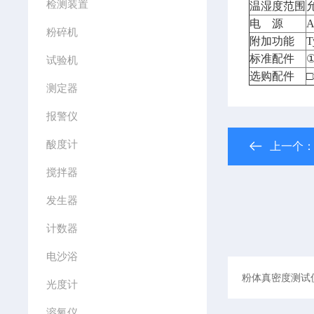
检测装置
温湿度范围
电
源
粉碎机
附加功能
标准配件
试验机
选购配件
测定器
报警仪
酸度计
上一个
搅拌器
发生器
计数器
电沙浴
光度计
溶氧仪