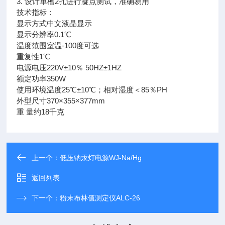
3. 设计单槽2孔进行凝点测试，准确易用
技术指标：
显示方式中文液晶显示
显示分辨率0.1℃
温度范围室温-100度可选
重复性1℃
电源电压220V±10％ 50HZ±1HZ
额定功率350W
使用环境温度25℃±10℃；相对湿度＜85％PH
外型尺寸370×355×377mm
重 量约18千克
上一个：
低压钠汞灯电源WJ-Na/Hg
返回列表
下一个：
粉末布林值测定仪ALC-26