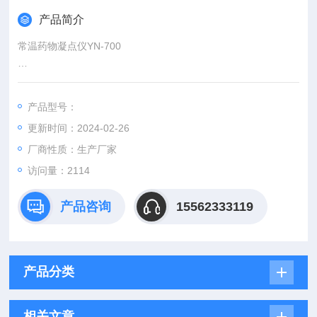
产品简介
常温药物凝点仪YN-700
本仪器严格按《中国药典》凝点测定法设计制造,测定药物由液体
凝结为固体时候,在短时间内停留不变的温度.某些药品具有一定
产品型号：
的凝点,纯度变更,凝点亦随之改变.测定凝点可以区别或检查药品
更新时间：2024-02-26
的纯杂程度。
厂商性质：生产厂家
访问量：2114
产品咨询
15562333119
产品分类
相关文章