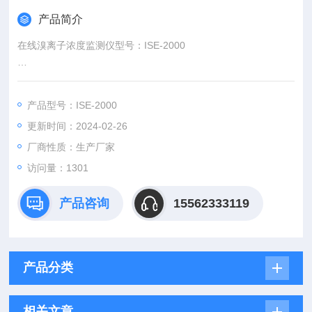
产品简介
在线溴离子浓度监测仪型号：ISE-2000
测量范围：
0.00~2000mg/l（pH 值 2~6 之间）；
产品型号：ISE-2000
仪表精度：±2%测量值±2B.C.D.；
更新时间：2024-02-26
温度补偿: 0.0~99.9℃自动补偿
输出信号：4~20mA 隔离保护输出；
厂商性质：生产厂家
出厂设定：对应 0.0~100.0ppm；
访问量：1301
继电器输出: 2组ON/OFF控制
产品咨询
15562333119
产品分类
相关文章