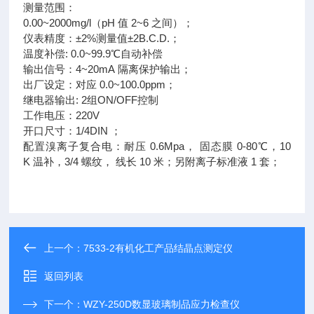
测量范围：
0.00~2000mg/l（pH 值 2~6 之间）；
仪表精度：±2%测量值±2B.C.D.；
温度补偿: 0.0~99.9℃自动补偿
输出信号：4~20mA 隔离保护输出；
出厂设定：对应 0.0~100.0ppm；
继电器输出: 2组ON/OFF控制
工作电压：220V
开口尺寸：1/4DIN ；
配置溴离子复合电：耐压 0.6Mpa， 固态膜 0-80℃，10
K 温补，3/4 螺纹， 线长 10 米；另附离子标准液 1 套；
上一个：
7533-2有机化工产品结晶点测定仪
返回列表
下一个：
WZY-250D数显玻璃制品应力检查仪