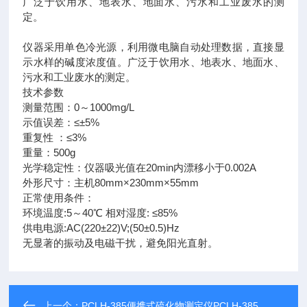
广泛于饮用水、地表水、地面水、污水和工业废水的测
定。
仪器采用单色冷光源，利用微电脑自动处理数据，直接显
示水样的碱度浓度值。广泛于饮用水、地表水、地面水、
污水和工业废水的测定。
技术参数
测量范围：0～1000mg/L
示值误差：≤±5%
重复性 ：≤3%
重量：500g
光学稳定性：仪器吸光值在20min内漂移小于0.002A
外形尺寸：主机80mm×230mm×55mm
正常使用条件：
环境温度:5～40℃ 相对湿度: ≤85%
供电电源:AC(220±22)V;(50±0.5)Hz
无显著的振动及电磁干扰，避免阳光直射。
上一个：
PCLH-385便携式硫化物测定仪PCLH-385