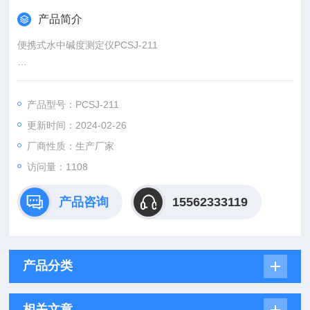
产品简介
便携式水中碱度测定仪PCSJ-211
【产品概况】
仪器采用单色冷光源，利用微电脑自动处理数据，直接显示水样
产品型号：PCSJ-211
的碱度浓度值。
更新时间：2024-02-26
【领域】
广泛于饮用水、地表水、地面水、污水和工业废水的测定。
厂商性质：生产厂家
访问量：1108
产品咨询
15562333119
产品分类
相关文章