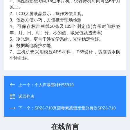
1、高性能超低功耗16位单片机，仪器待机时间可达6个月
以上。
2、LCD大屏液晶显示，操作方便直观。
3、仪器方便小巧，方便携带现场检测
4、可保存标准曲线20条及199个测定值(含带时间标签
年、月、日、时、分、秒的值、吸光值及透光率)
5、冷光源、窄带干涉光学系统，光学稳定性好。
6、数据断电保护功能。
7、主机机壳采用模压ABS材料，IP65设计，防腐防水防
尘性能好。
上一个：
个人声暴露计HS5910
返回列表
下一个：
SPZJ-710真菌毒素残留定量分析仪SPZJ-710
在线留言