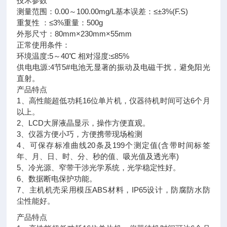
技术参数
测量范围：0.00～100.00mg/L基本误差：≤±3%(F.S)
重复性 ：≤3%重量：500g
外形尺寸：80mm×230mm×55mm
正常使用条件：
环境温度:5～40℃ 相对湿度:≤85%
供电电源:4节5#电池无显著的振动及电磁干扰，避免阳光
直射。
产品特点
1、高性能超低功耗16位单片机，仪器待机时间可达6个月
以上。
2、LCD大屏液晶显示，操作方便直观。
3、仪器方便小巧，方便携带现场检测
4、可保存标准曲线20条及199个测定值(含带时间标签
年、月、日、时、分、秒的值、吸光值及透光率)
5、冷光源、窄带干涉光学系统，光学稳定性好。
6、数据断电保护功能。
7、主机机壳采用模压ABS材料，IP65设计，防腐防水防
尘性能好。
产品特点