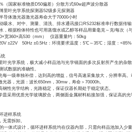
1％（国家标准物质D50偏差）分散方式60w超声波分散器
傅里叶光学系统探测器52级多元探测器
半导体激光器激光器寿命大于70000小时
动吸水、对中、测量、清洗、排水通讯接口RS232标准串行数据传
水，根据粉体特性也可用蒸馏水或乙醇等样品用量毫克～克/每次（
0×宽360×高530（mm） 仪器重量约：50kg
0V ±22V 50Hz ±0.5Hz：环境要求温度：5℃～35℃；湿度：<85
系统
里叶光学系统，极大减小样品池与光学镜面的多次反射所产生的杂
测试数据的准确性。
光每一级单独补偿，达到高的增益，信号高速采集放大，分辨率高。
光器，光源：波长650nm，30mw，寿命＞70000h。
高钢性光学结构，光路稳定，保证仪器长期处于稳定状态。
学皿采用优质光学玻璃胶合，两侧面金属材料粘接加强，保证高的光
环进样系统
，无需拆卸。
的一体式设计，循环进样系统均在仪器内部，只需向样品池加入少