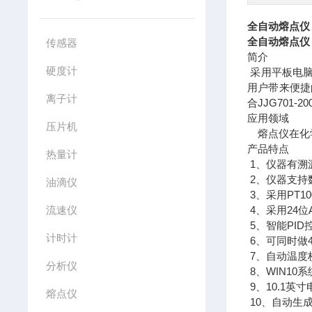
全自动熔点仪
全自动熔点仪
传感器
简介
硬度计
采用平板电脑
用户带来便捷
离子计
合JJG701
应用领域
压片机
熔点仪在化学
产品特点
热量计
1、仪器有溯
2、仪器支持
油滴仪
3、采用PT1
流速仪
4、采用24位
5、智能PID
计时计
6、可同时做
7、自动温度
分析仪
8、WIN10
9、10.1
熔点仪
10、自动生