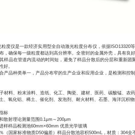
5型激光粒度仪是一款经济实用型全自动激光粒度分布仪，依据ISO133
布，确保每一级粒度都达到高分辨率。全密封的金属外壳，具有良
其样品在管道内流动的时间短，避免了样品分散后的分层和重新团
性好。
合产品种类单一，产品分布窄的生产企业和应用企业，是检测和控
子材料、粉末涂料、造纸、化工、陶瓷、建材、医药、碳酸锰、农
土、氧化铝、稀土、催化剂、发泡剂、耐火材料、石墨、海洋沉积
指标
散射理论测量范围0.1µm～200µm
样样品检测池60mm×60mm 优质光学玻璃
％（国家标准物质D50偏差）样品分散池容积500mL，材质：304全