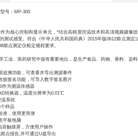
型号：MP-300
作为核心控制和显示单元，*结合高精度控温技术和高清视频摄像
的测试感受。符合《中华人民共和国药典》2015年版0612熔点测
-2008熔点测定仪检定规程要求。
工业、医药研究中据有重要地位，是生产食品、药物、香料、染料
源追溯功能，可查看并导出溯源事件
数据签名功能，可导入数字签名图片
00作为测温传感器
AD转换器，温度分辨率为0.01℃
控温系统
4个样品
校准，使用更简便
系统平板电脑
英寸电容触摸屏，方便用户操作
成熔点报告,并可通过U盘导出