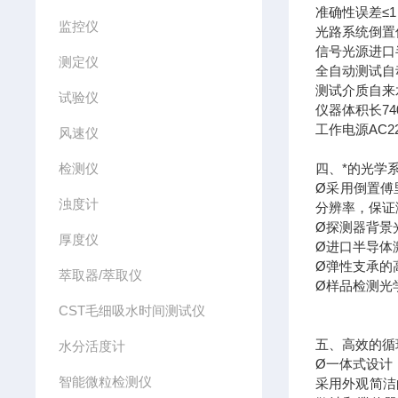
准确性误差≤
监控仪
光路系统倒置
信号光源进口
测定仪
全自动测试自
测试介质自来
试验仪
仪器体积长74
工作电源AC22
风速仪
检测仪
四、*的光学
Ø采用倒置傅
浊度计
分辨率，保证
Ø探测器背景
厚度仪
Ø进口半导体激
Ø弹性支承的
萃取器/萃取仪
Ø样品检测光
CST毛细吸水时间测试仪
五、高效的循
水分活度计
Ø一体式设计
智能微粒检测仪
采用外观简洁