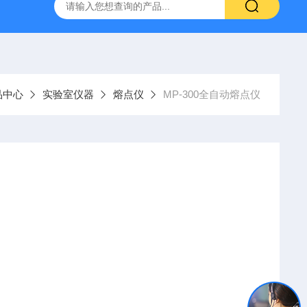
置
CS-300轨道式摇床
JKG-203新型冷原子吸收测汞仪
品中心
实验室仪器
熔点仪
MP-300全自动熔点仪