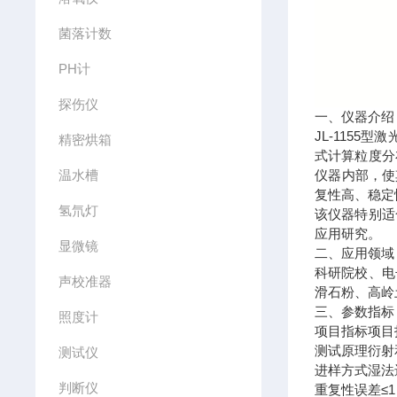
菌落计数
PH计
探伤仪
一、仪器介绍
JL-115
精密烘箱
式计算粒度分
温水槽
仪器内部，使
复性高、稳定
氢氘灯
该仪器特别适
应用研究。
显微镜
二、应用领域
科研院校、电
声校准器
滑石粉、高岭
三、参数指标
照度计
项目指标项目
测试原理衍射和
测试仪
进样方式湿法进
判断仪
重复性误差≤1