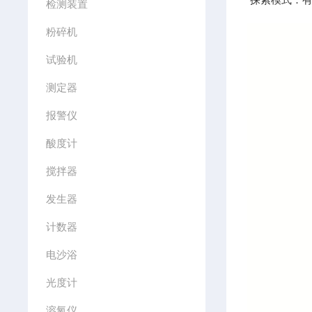
检测装置
粉碎机
试验机
测定器
报警仪
酸度计
搅拌器
发生器
计数器
电沙浴
光度计
溶氧仪