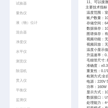
11、可以接
试验器
主要技术指标
温度范围：室温
量热仪
账户数量：10
液（物）位计
存储空间：6
数据保存：10
混合器
图谱保存：
视频功能：
净度仪
视频回放：
温度小显示值：
水平仪
升温速率：0.
毛细管尺寸: 外
测宽仪
准确度：±0.3
除湿机
重复性：0.1℃
检测方式:全
贯入仪
电源：220V 
功率：160W
平衡仪
显示方式：1
数据接口：U
监测仪
处理能力：4
探索模式：