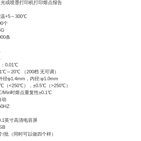
激光或喷墨打印机打印熔点报告
+5～300℃
0个
4G
00条
有
无
无
0.01℃
1℃～20℃ （200档 无可调）
径φ1.4mm，内径:φ1.0mm
℃（<250℃），±0.5℃（>250℃）
/Min时熔点重复性±0.1℃
自动
50HZ
0.1英寸高清电容屏
SB
个/批（同时可以做四个样）
有