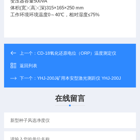
变压器容量500VA
体积(宽╳高╳深)315×165×250 mm
工作环境环境温度0～40℃，相对湿度≤75%
上一个：
CD-18氧化还原电位（ORP）温度测定仪
返回列表
下一个：
YHJ-200J矿用本安型激光测距仪 YHJ-200J
在线留言