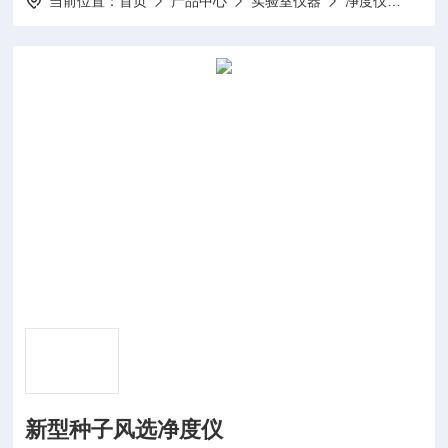
当前位置：
首页
产品中心
实验室仪器
净度仪
ZFJ
新型种子风选净度仪