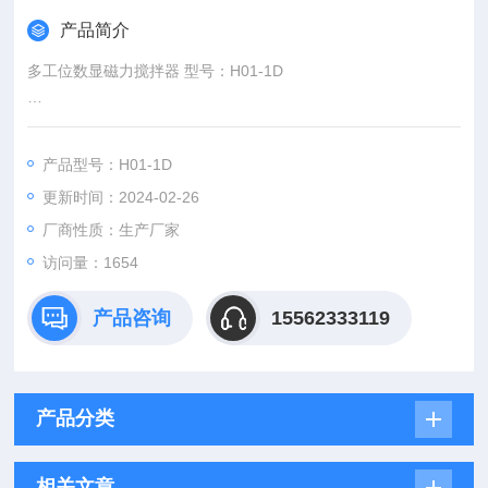
产品简介
多工位数显磁力搅拌器 型号：H01-1D
本磁力搅拌器采用单片机控制，改变了用电位器旋钮设置的老传
统，用轻触按钮数字设置搅拌转速、加热温度、定时时间等，保
产品型号：H01-1D
持了无刷直流电机驱动、
更新时间：2024-02-26
厂商性质：生产厂家
访问量：1654
产品咨询
15562333119
产品分类
相关文章