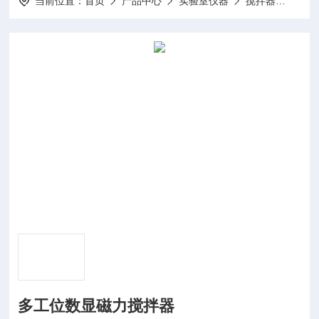
当前位置：
首页
产品中心
实验室仪器
搅拌器
H01
多工位数显磁力搅拌器