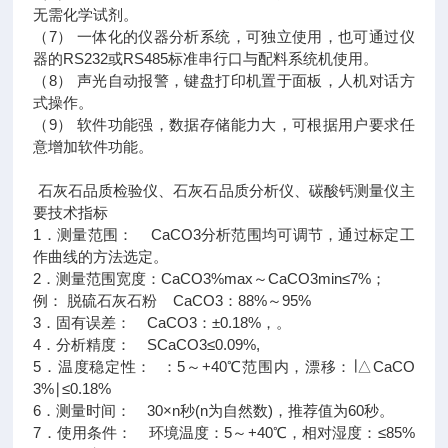
无需化学试剂。
（7） 一体化的仪器分析系统，可独立使用，也可通过仪
器的RS232或RS485标准串行口与配料系统机使用。
（8） 声光自动报警，键盘打印机置于面板，人机对话方
式操作。
（9） 软件功能强，数据存储能力大，可根据用户要求任
意增加软件功能。
石灰石品质检验仪、石灰石品质分析仪、碳酸钙测量仪主
要技术指标
1．测量范围： CaCO3分析范围均可调节，通过标定工
作曲线的方法选定。
2．测量范围宽度：CaCO3%max～CaCO3min≤7%；
例： 脱硫石灰石粉 CaCO3：88%～95%
3．固有误差： CaCO3：±0.18%，。
4．分析精度： SCaCO3≤0.09%,
5．温度稳定性： ：5～+40℃范围内，漂移：∣△CaCO
3%∣≤0.18%
6．测量时间： 30×n秒(n为自然数)，推荐值为60秒。
7．使用条件： 环境温度：5～+40℃，相对湿度：≤85%