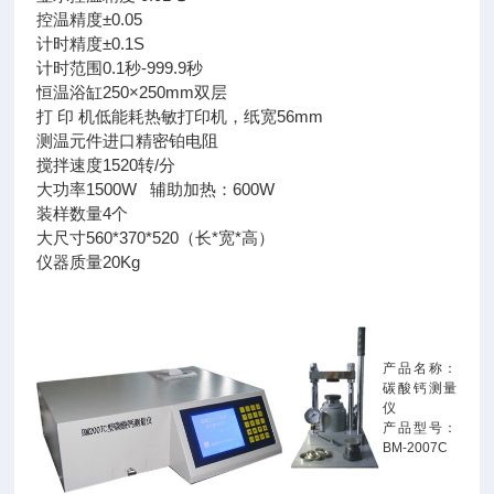
控温精度±0.05
计时精度±0.1S
计时范围0.1秒-999.9秒
恒温浴缸250×250mm双层
打 印 机低能耗热敏打印机，纸宽56mm
测温元件进口精密铂电阻
搅拌速度1520转/分
大功率1500W 辅助加热：600W
装样数量4个
大尺寸560*370*520（长*宽*高）
仪器质量20Kg
产品名称：
碳酸钙测量
仪
产品型号：
BM-2007C