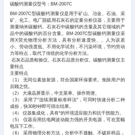
碳酸钙测量仪型号：BM-2007C
BM-2007C型碳酸钙测量仪是用于矿山、冶金、石油、采
矿、化工、电厂脱硫用石灰石的定量分析仪器，主要用于
测量纳米碳酸钙、石灰石中碳酸钙的含量及其它领域的产
品中的碳酸钙的百分含量。BM-2007C型碳酸钙测量仪采
用X荧光物理分析方法，具有分析速度快、、人为误差
小、劳动强度低、不用化学试剂，不污染环境，节约劳动
力等特点，取代了传统的化学分析方法。
石灰石品质检验仪、石灰石品质分析仪、碳酸钙测量仪主
要特点
主要特点
（1） 无同位素放射源，符合国家环保要求。免除用户的
后顾之忧。
（2） 大液晶屏显示，中文菜单。操作简便。
（3） 采用了“连续测量标准样法”，可同时快速分析二种
成份，快30秒钟即可得出结果。
（4） 仪器集成化，具有*的环境适应能力和抗干扰能力。
（5） 仪器应用抗电网波动能力强的开关电源，可在宽幅
电压下工作。
（6） 采用物理分析方法，分析中不接触、不破坏样品，