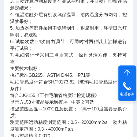
3. 自动计算运动粘度值与测试平均值，并自动打印和存储
测定结果；
4. 恒温浴缸外层有机玻璃保温罩，浴内温度分布均匀，控
温效果好；
5. 加热器等部件采用不锈钢制作，耐腐耐用，环型日光灯
照明，易观察；
6. 试验次数1-4次自由调节，可同时对两种以上油样进行
平行试验；
7. 毛细管计卡采用三点垂直式，操作灵活方便，夹持可
靠；
主要技术指标：
执行标准GB265、ASTM D445、IP71等
毛细管粘度计符合SH/T0173-92《玻璃毛细管粘度计技术
条件》
电话咨询
符合JJG155《工作毛细管粘度计检定规程》
显示方式8寸液晶显示触摸屏 中英文可选
控温范围室温～100℃任意设置；（高于100度需要更换介
质）
测定范围运动粘度测定范围：0.5～20000mm2/s 动力粘
度测定范围：0.3～40000mPa.s
显示控温精度 0.01℃