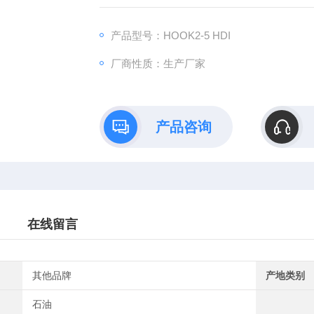
LOWRANCE 5 英寸SolarMAX™分辨率绚彩
将 广角CHIRP 声呐与 DownScan Ima
产品型号：HOOK2-5 HDI
厂商性质：生产厂家
产品咨询
在线留言
其他品牌
产地类别
石油