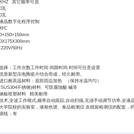
KHZ 其它频率可选
0瓦
0瓦
控制：全液晶数字化程序控制
99℃
×150×150mm
X175X300mm
20V/50Hz
g
升
选择：工作次数工作时间 间隙时间 时间可任意设置
优质新型压电陶瓷片结合而成，经久耐用。
进口耐高温材料：底部四边加热 （保持水温均匀）
SUS304不锈钢)材料 可防腐蚀酸 碱等
钢板喷塑材料 精美耐用
术,全波工作模式,频率自动跟踪,自动扫描,无须手动调节功率,全液晶化
大学院校的实验室，液相色谱、食品检测仪 农残留检测仪的配套，药物
源线：有