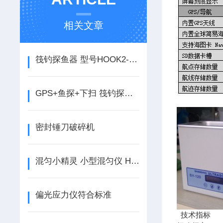
相关文章
筏钓探鱼器 型号HOOK2-5 HDI
GPS+鱼探+下扫 筏钓探鱼器
密封锤刀破碎机
混匀小精灵 小型混匀仪 HX-3000
偏光应力仪符合标准
技术指标