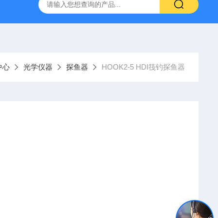
置
CS-300轨道式摇床
JKG-203新型冷原子吸收测汞仪
中心
光学仪器
探鱼器
HOOK2-5 HDI筏钓探鱼器