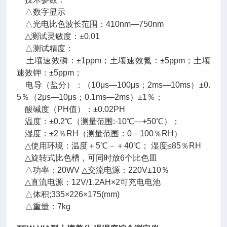
△数字显示
△光电比色波长范围：410nm—750nm
△测试灵敏度：±0.01
△测试精度：
土壤速效磷：±1ppm；土壤速效氮：±5ppm；土壤
速效钾：±5ppm；
电导（盐分）：（10μs—100μs；2ms—10ms）±0.
5％（2μs—10μs；0.1ms—2ms）±1％；
酸碱度（PH值）：±0.02PH
温度：±0.2℃（测量范围:-10℃—+50℃）；
湿度：±2％RH（测量范围：0－100％RH）
△使用环境：温度＋5℃－＋40℃； 湿度≤85％RH
△旋转式比色槽，可同时放6个比色皿
△功率：20WV △交流电源：220V±10％
△直流电源：12V/1.2AH×2可充电电池
△体积;335×226×175(mm)
△重量：7kg