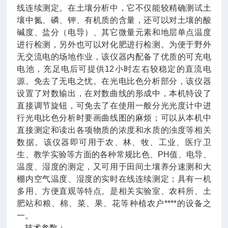
线连续测定。在土壤分析中，它不仅能较精确测试土
壤中氮、磷、钾、有机质的含量，还可以对土壤的酸
碱度、盐分（电导）、其它微量元素和地层单点温度
进行检测，另外也可以对化肥进行检测。为便于野外
无交流电的场地作业，该仪器内配备了优质的可充电
电池，充足电后可提供12小时左右较稳定的直流电
源。免去了无电之忧。在光电比色分析部分，该仪器
设置了对数输出，在对数曲线的形成中，本机特设了
直接调节旋钮，可免去了在使用一般分光光度计中进
行光电比色分析时要画曲线图的麻烦；可以从本机中
直接测定和读出各项物质的浓度和水质的浊度等相关
数据。该仪器即可用于农、林、牧、工业、医疗卫
生、教学实验等方面的各种常规比色、PH值、电导、
温度、湿度的测定，又可用于田间土壤养分速测和大
棚内空气温度、湿度的实时在线连续测定；具有一机
多用、方便直观等特点。是相关实验室、农科所、土
肥站和粮、棉、菜、果、花等种植农户****的设备之
一。
技术参数：