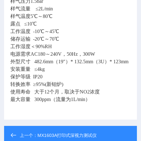
样气压力1.5bar
样气流量 ≤2L/min
样气温度5℃～80℃
露点 ≤10℃
工作温度 -10℃～45℃
储存运输 -20℃～70℃
工作湿度＜90%RH
电源需求AC180～240V，50Hz，300W
外型尺寸 482.6mm（19″）* 132.5mm（3U）* 123mm
安装重量 ≤4kg
保护等级 IP20
转换效率 ≥95%(新钼炉)
使用寿命 大于12个月，取决于NO2浓度
最大容量 300ppm（流量为1L/min）
上一个：
MX1603A打印式深视力测试仪