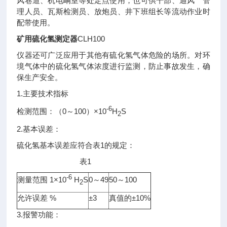
风巷道、机电峒室等处定点使用，也可供干部、通风 管
理人员、瓦斯检测员、放炮员、井下班组长等流动作业时
配带使用。
矿用硫化氢测定器
CLH100
仪器还可广泛应用于其他有硫化氢气体危险的场所。对环
境气体中的硫化氢气体浓度进行监测，防止事故发生，确
保生产安全。
1.主要技术指标
-6
检测范围：（0～100）×10
H
S
2
2.基本误差：
硫化氢基本误差应符合表1的规定：
表1
-6
测量范围 1×10
H
S
0～49
50～100
2
允许误差 %
±3
真值的±10%
3.报警功能：