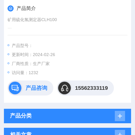
产品简介
矿用硫化氢测定器CLH100
概述
产品型号：
系个人佩戴式型矿用硫化氢气体检测仪表，采用高精度电化学硫
更新时间：2024-02-26
化氢传感器和高精度模拟电路设计制造的新型硫化氢智能检测仪
器。新型单片微机智能化控制技术，
厂商性质：生产厂家
访问量：1232
产品咨询
15562333119
产品分类
相关文章