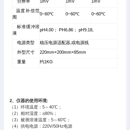
分辨率
1mV
1mV
1mV
温度补偿范
0~60℃
0~60℃
0~60℃
围
标准缓冲溶
pH4.00； PH6.86； pH9.18,
液
电源类型
稳压电源适配器,或电源线
外型尺寸
220mm×200mm×85mm
重量
约1KG
2、仪器的使用环境:
（1）环境温度：5～40℃；
（2）相对湿度：≤80%；
（3）被测溶液温度：5～60℃；
（4）供电电源：220V/50Hz电源