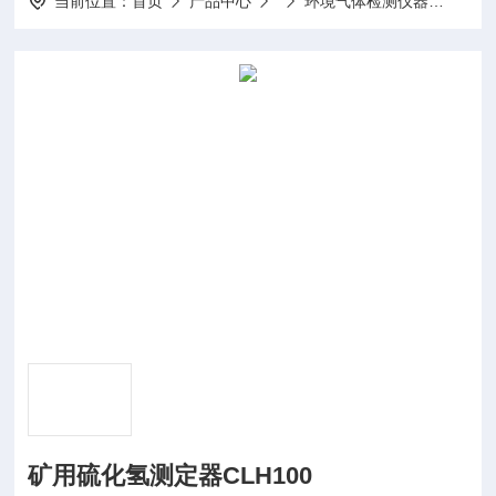
当前位置：
首页
产品中心
环境气体检测仪器
矿用硫
矿用硫化氢测定器CLH100