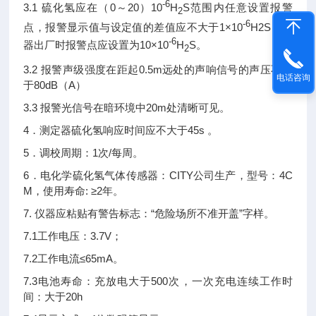
-6
3.1 硫化氢应在（0～20）10
H
S范围内任意设置报警
2
-6
点，报警显示值与设定值的差值应不大于1×10
H2S，仪
-6
器出厂时报警点应设置为10×10
H
S。
2
3.2 报警声级强度在距起0.5m远处的声响信号的声压不小
电话咨询
于80dB（A）
3.3 报警光信号在暗环境中20m处清晰可见。
4．测定器硫化氢响应时间应不大于45s 。
5．调校周期：1次/每周。
6．电化学硫化氢气体传感器：CITY公司生产，型号：4C
M，使用寿命: ≥2年。
7. 仪器应粘贴有警告标志：“危险场所不准开盖”字样。
7.1工作电压：3.7V；
7.2工作电流≤65mA。
7.3电池寿命：充放电大于500次，一次充电连续工作时
间：大于20h