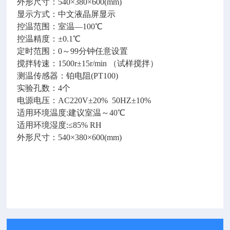
外形尺寸：540×380×600(mm)
显示方式：中文液晶屏显示
控温范围：室温—100℃
控温精度：±0.1℃
定时范围：0～99分钟任意设置
搅拌转速：1500r±15r/min （试样搅拌）
测温传感器：铂电阻(PT100)
实验孔数：4个
电源电压：AC220V±20% 50HZ±10%
适用环境温度:建议室温～40℃
适用环境湿度:≤85% RH
外形尺寸：540×380×600(mm)