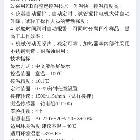
2. 采用PID自整定控温技术，升温快，控温精度高；
3. 仪器自动搅拌，自动定时，试管搅拌电机大臂自动
升降，减轻了操作人员的劳动强度；
4. 试验时间到时自动报警，可同时分离四个样品，提
高了工作效率；
5. 机械传动无噪声，稳定可靠，加热器等内部件采用
不锈钢制造，耐腐蚀耐用；
技术指标：
显示方式：中文液晶屏显示
控温范围：室温—100℃
控温精度：±0.1℃
定时范围：0～99分钟任意设置
搅拌转速：1500r±15r/min （试样搅拌）
测温传感器：铂电阻(PT100)
实验孔数：4个
电源电压：AC220V±20% 50HZ±10%
适用环境温度:建议室温～40℃
适用环境湿度:≤85% RH