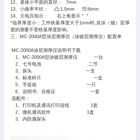
12、基体小平面的直径： 7mm
13、小曲率半径： 凸:1.5mm 凹:6mm
14、欠电压指示： 右上角显示＂＂
*临界厚度小：工件铁基厚度大于1mm时,其涂（镀）层厚
度的测量不受铁基厚度影响。
三、MC-2000A型涂层测厚仪（涂镀层测厚仪）配置单
MC-2000A涂层测厚仪说明书下载
1、MC-2000A型涂镀层测厚仪 一台
2、七号电池 二节
3、探头 一支
4、标准样片 一盒
5、手提箱 一只
6、说明书、合格证 一套
选配件：
1、打印机及通讯打印连线 1套
2、微机通讯软件 1盘
3、内防腐探头