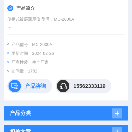
产品简介
便携式镀层测厚仪 型号：MC-2000A
一、概述
产品型号：MC-2000A
测量范围：0～1200um，它采用单片机技术，数字显示、示值稳
更新时间：2024-02-26
定、功耗低、操作简单方便、无校正旋钮、单探头全量程测量、
体积小、重量轻；且具有存储、读出、统计、低电压指示、零点
厂商性质：生产厂家
校准、两点校准及系统校准，
访问量：1782
产品咨询
15562333119
产品分类
相关文章