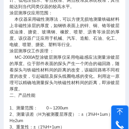
计、低电压指示、零点校准、两点校准及系统校准，其性
能达到当代同类仪器的较高水平。
涂层测厚仪应用范围：
本仪器采用磁性测厚法，可以方便无损地测量铁磁材料
上非磁性涂层的厚度，如钢铁表面上的锌、铜、铬等镀层
或油漆、搪瓷、玻璃钢、橡胶、喷塑、沥青等涂层的厚
度。该仪器广泛应用于机械、汽车、造船、石油、化工、
电镀、喷塑、搪瓷、塑料等行业。
涂层测厚仪工作原理 ：
MC-2000A型涂镀层测厚仪采用电磁感应法测量涂镀层
的厚度。位于部件表面的探头产生一个闭合的磁回路，随
着探头与铁磁性材料间的距离的改变，该磁回路将不同程
度的改变，引起磁阻及探头线圈电感的变化。利用这一原
理可以精确地测量探头与铁磁性材料间的距离，即涂镀层
厚度。
二、产品性能
1、测量范围： 0～1200um
2、测量误差（H为被测覆层厚度）：±（3%H+1um） 或
H±2um
3、重复性：±（1%H+1um）