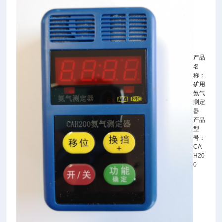
产品
名
称：
矿用
氨气
测定
器
产品
型
号：
CA
H20
0