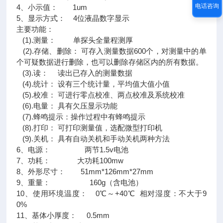
电话咨询
4、小示值： 1um
5、显示方式： 4位液晶数字显示
主要功能：
(1).测量： 单探头全量程测厚
(2).存储、删除： 可存入测量数据600个，对测量中的单
个可疑数据进行删除，也可以删除存储区内的所有数据。
(3).读： 读出已存入的测量数据
(4).统计： 设有三个统计量，平均值大值小值
(5).校准： 可进行零点校准、两点校准及系统校准
(6).电量： 具有欠压显示功能
(7).蜂鸣提示：操作过程中有蜂鸣提示
(8).打印： 可打印测量值，选配微型打印机
(9).关机： 具有自动关机和手动关机两种方法
6、电源： 两节1.5v电池
7、功耗： 大功耗100mw
8、外形尽寸： 51mm*126mm*27mm
9、重量： 160g（含电池）
10、使用环境温度： 0℃～+40℃ 相对湿度：不大于9
0%
11、基体小厚度： 0.5mm