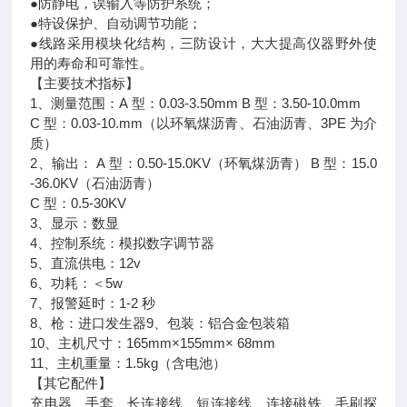
●防静电，误输入等防护系统；
●特设保护、自动调节功能；
●线路采用模块化结构，三防设计，大大提高仪器野外使
用的寿命和可靠性。
【主要技术指标】
1、测量范围：A 型：0.03-3.50mm B 型：3.50-10.0mm
C 型：0.03-10.mm（以环氧煤沥青、石油沥青、3PE 为介
质）
2、输出： A 型：0.50-15.0KV（环氧煤沥青） B 型：15.0
-36.0KV（石油沥青）
C 型：0.5-30KV
3、显示：数显
4、控制系统：模拟数字调节器
5、直流供电：12v
6、功耗：＜5w
7、报警延时：1-2 秒
8、枪：进口发生器9、包装：铝合金包装箱
10、主机尺寸：165mm×155mm× 68mm
11、主机重量：1.5kg（含电池）
【其它配件】
充电器、手套、长连接线、短连接线、连接磁铁、毛刷探