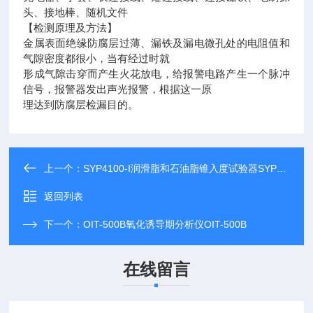
头、接地棒、随机文件
【检测原理及方法】
金属表面绝缘防腐层过薄、漏铁及漏电微孔处的电阻值和
气隙密度都很小，当有经过时就
形成气隙击穿而产生火花放电，给报警电路产生一个脉冲
信号，报警器发出声光报警，根据这一原
理达到防腐层检漏目的。
上一个：
SYP4100-I润滑脂和石油脂锥入度试验器SYP4100-I
返回列表
下一个：
OIT-500B氧化诱导期分析仪OIT-500B
在线留言