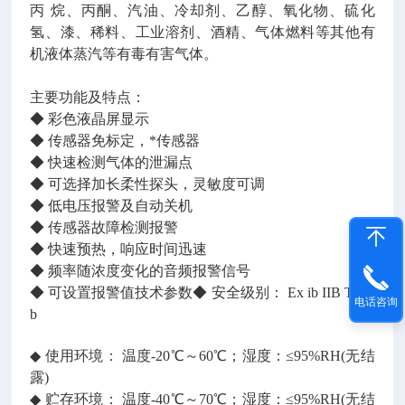
丙 烷、丙酮、汽油、冷却剂、乙醇、氧化物、硫化
氢、漆、稀料、工业溶剂、酒精、气体燃料等其他有
机液体蒸汽等有毒有害气体。
主要功能及特点：
◆ 彩色液晶屏显示
◆ 传感器免标定，*传感器
◆ 快速检测气体的泄漏点
◆ 可选择加长柔性探头，灵敏度可调
◆ 低电压报警及自动关机
◆ 传感器故障检测报警
◆ 快速预热，响应时间迅速
◆ 频率随浓度变化的音频报警信号
◆ 可设置报警值技术参数◆ 安全级别： Ex ib IIB T3 G
电话咨询
b
◆ 使用环境： 温度-20℃～60℃；湿度：≤95%RH(无结
露)
◆ 贮存环境： 温度-40℃～70℃；湿度：≤95%RH(无结