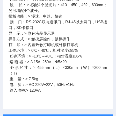
波 长：> 标配4个滤光片：410，450，492，630nm；
另可增配4个波长。
振板功能：> 慢速、中速、快速
接 口：RS-232C双向通讯口，RJ-45以太网口，USB接
口，SD卡接口
显 示：> 彩色液晶显示器
操作方式：> 触摸屏操作，鼠标操作
打 印：> 内置热敏打印机或外接打印机
工作环境：> 0℃～40℃；相对湿度≤85%
贮存环境：> -10℃～40℃；相对湿度≤85％
熔 断 器：> 3.15AL250V，Ф5×20
外形尺寸：> 455mm（L）×330mm（W）×200mm
（H）
重 量：> 7.5kg
电 源：> AC 220V±22V，50Hz±1Hz
输入功率:> 120VA