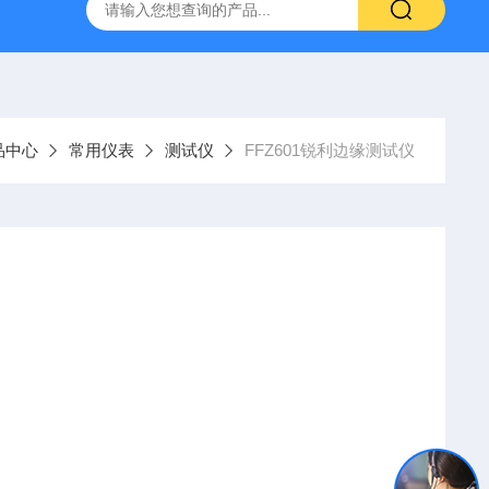
置
CS-300轨道式摇床
JKG-203新型冷原子吸收测汞仪
品中心
常用仪表
测试仪
FFZ601锐利边缘测试仪
利边缘的试验方法。