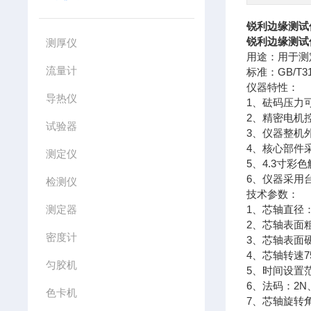
锐利边缘测试
锐利边缘测试
测厚仪
用途：用于测
流量计
标准：GB/T31
仪器特性：
导热仪
1、砝码压力可
2、精密电机
试验器
3、仪器整机
4、核心部件
测定仪
5、4.3寸
6、仪器采用
检测仪
技术参数：
测定器
1、芯轴直径：
2、芯轴表面粗
密度计
3、芯轴表面硬
4、芯轴转速75
匀胶机
5、时间设置范围
6、法码：2N、
色卡机
7、芯轴旋转角