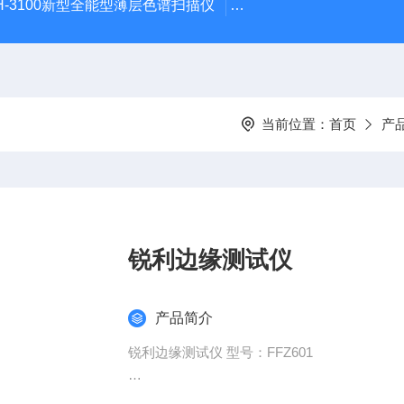
H-3100新型全能型薄层色谱扫描仪
DGJ-03电工技术实验装
当前位置：
首页
产
锐利边缘测试仪
产品简介
锐利边缘测试仪 型号：FFZ601
用途：用于测定纺织制品上附件和儿童玩具锐