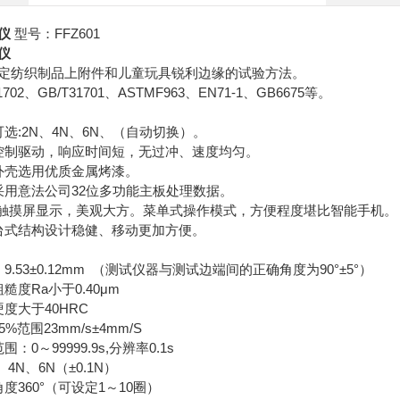
仪
型号：FFZ601
仪
定纺织制品上附件和儿童玩具锐利边缘的试验方法。
702、GB/T31701、ASTMF963、EN71-1、GB6675等。
选:2N、4N、6N、（自动切换）。
控制驱动，响应时间短，无过冲、速度均匀。
外壳选用优质金属烤漆。
采用意法公司32位多功能主板处理数据。
彩色触摸屏显示，美观大方。菜单式操作模式，方便程度堪比智能手机。
台式结构设计稳健、移动更加方便。
9.53±0.12mm （测试仪器与测试边端间的正确角度为90°±5°）
糙度Ra小于0.40μm
度大于40HRC
%范围23mm/s±4mm/S
：0～99999.9s,分辨率0.1s
4N、6N（±0.1N）
度360°（可设定1～10圈）