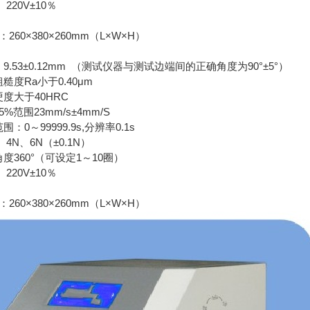
220V±10％
260×380×260mm（L×W×H）
9.53±0.12mm （测试仪器与测试边端间的正确角度为90°±5°）
糙度Ra小于0.40μm
度大于40HRC
%范围23mm/s±4mm/S
：0～99999.9s,分辨率0.1s
4N、6N（±0.1N）
度360°（可设定1～10圈）
220V±10％
260×380×260mm（L×W×H）