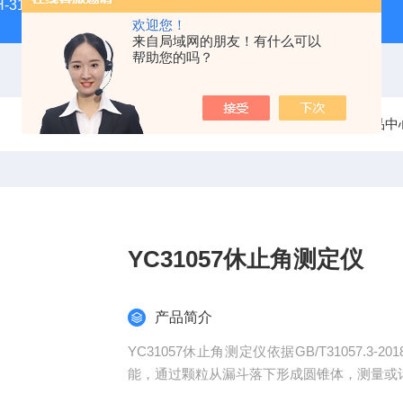
H-3100新型全能型薄层色谱扫描仪
DGJ-03电工技术实验装
欢迎您！
来自局域网的朋友！有什么可以
帮助您的吗？
当前位置：
首页
产品中
YC31057休止角测定仪
产品简介
YC31057休止角测定仪依据GB/T31057.
能，通过颗粒从漏斗落下形成圆锥体，测量或