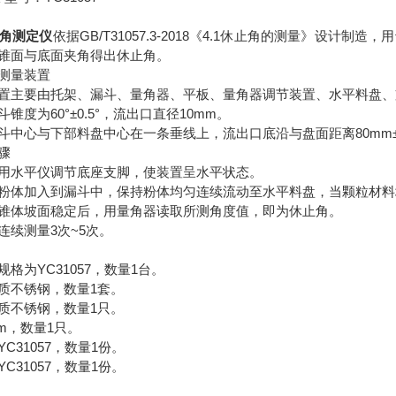
休止角测定仪
依据GB/T31057.3-2018《4.1休止角的测量》设
锥面与底面夹角得出休止角。
测量装置
置主要由托架、漏斗、量角器、平板、量角器调节装置、水平料盘、
斗锥度为60°±0.5°，流出口直径10mm。
斗中心与下部料盘中心在一条垂线上，流出口底沿与盘面距离80mm±
骤
用水平仪调节底座支脚，使装置呈水平状态。
粉体加入到漏斗中，保持粉体均匀连续流动至水平料盘，当颗粒材料
锥体坡面稳定后，用量角器读取所测角度值，即为休止角。
连续测量3次~5次。
格为YC31057，数量1台。
质不锈钢，数量1套。
质不锈钢，数量1只。
cm，数量1只。
C31057，数量1份。
YC31057，数量1份。