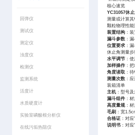
核心速览
YC31057
回弹仪
测量或计算其
颗粒物理性能
测试仪
装置结构
：装
漏斗参数
：漏
测定仪
位置要求
：漏
休止角测量步
浊度仪
水平调节
：使
加样操作
：把
检测仪
角度读取
：待
测量次数
：应
监测系统
装箱清单
活度计
主机
：型号及规
漏斗组件
：材
水质硬度计
高度量规
：材
毛刷
：宽1.5
实验室磷酸根分析仪
合格证
：对应Y
说明书
：对应
在线污垢热阻仪