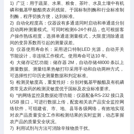
1) 广泛：用于蔬菜、水果、粮食、茶叶、水及土壤中有机
磷和氨基甲酸酯类农药残留。于国标制剂酶和行业标准制
剂酶，程序切换方便，达到标准。
2) 自动化程度高：仪器设有多通道同时启动和单通道分别
启动两种测量模式。可同时检测6-24个样品，也可根据客
户操作熟练程度，选择单通道测量模式，大限度消除通道
间的变异系数而引起的测量误差。
3) 仪器使用寿命长：采用进口特制LED 光源，自动开关
节能设计，非连续工作模式。使用寿命可达10 年。
4) 大储存记忆功能：储存器 2M，自动存储48000 条以上
测量数据。测量结果热敏打印采用手动和自动两种方式，
可选择性打印历史测量数据和判定标准。
5) 检测灵敏度高，重复性好：分别对氨基甲酸酯及有机磷
类常见农药的检测灵敏度优于国标及农业标准要求。
6) *的网络监控及数据处理功能：仪器配备RS-232 接口及
USB 接口，可进行数据上传，配套相关农产品安全监控网
络软件，可组建省、市、地、县等各级网络，有效地实现
对农产品质量安全工作和检测结果的实时监测，动态掌握
农产品的质量安全状况。
7) 利用试剂与方法可消除辛辣物质干扰。