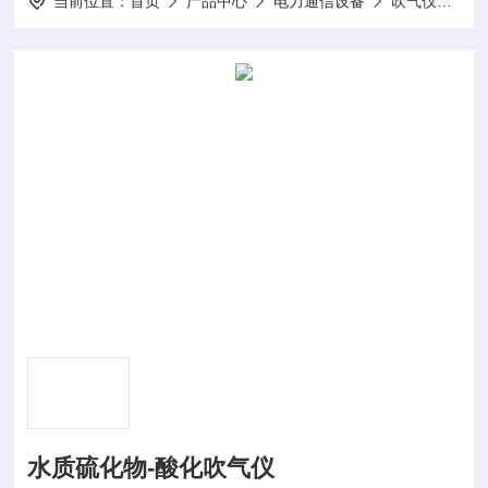
当前位置：
首页
产品中心
电力通信设备
吹气仪
NA
水质硫化物-酸化吹气仪